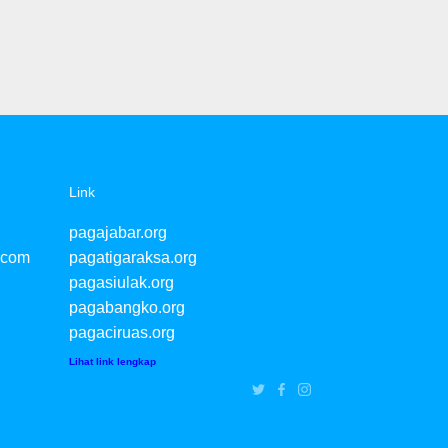
Link
pagajabar.org
.com
pagatigaraksa.org
pagasiulak.org
pagabangko.org
pagaciruas.org
Lihat link lengkap