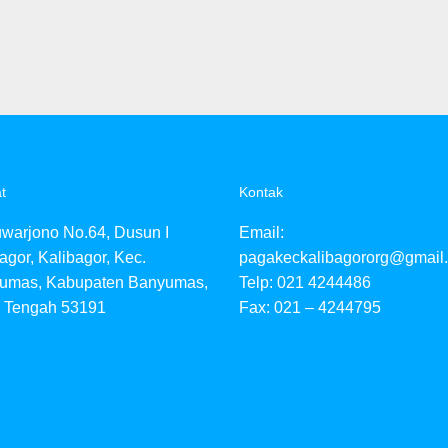
t
Kontak
uwarjono No.64, Dusun I
Email:
agor, Kalibagor, Kec.
pagakeckalibagororg@gmail
umas, Kabupaten Banyumas,
Telp: 021 4244486
 Tengah 53191
Fax: 021 – 4244795