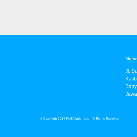
Alama
Jl. S
Kalib
Bany
Jawa
© Copyright 2024 PAGA Indonesia - All Rights Reserved